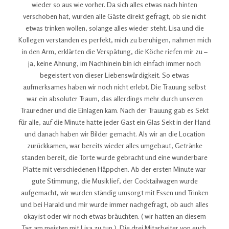
wieder so aus wie vorher. Da sich alles etwas nach hinten
verschoben hat, wurden alle Gäste direkt gefragt, ob sie nicht
etwas trinken wollen, solange alles wieder steht. Lisa und die
Kollegen verstanden es perfekt, mich zu beruhigen, nahmen mich
in den Arm, erklärten die Verspätung, die Köche riefen mir zu –
ja, keine Ahnung, im Nachhinein bin ich einfach immer noch
begeistert von dieser Liebenswürdigkeit. So etwas
aufmerksames haben wir noch nicht erlebt. Die Trauung selbst
war ein absoluter Traum, das allerdings mehr durch unseren
Trauredner und die Einlagen kam. Nach der Trauung gab es Sekt
für alle, auf die Minute hatte jeder Gast ein Glas Sekt in der Hand
und danach haben wir Bilder gemacht. Als wir an die Location
zurückkamen, war bereits wieder alles umgebaut, Getränke
standen bereit, die Torte wurde gebracht und eine wunderbare
Platte mit verschiedenen Häppchen. Ab der ersten Minute war
gute Stimmung, die Musik lief, der Cocktailwagen wurde
aufgemacht, wir wurden ständig umsorgt mit Essen und Trinken
und bei Harald und mir wurde immer nachgefragt, ob auch alles
okay ist oder wir noch etwas bräuchten. ( wir hatten an diesem
Tag am meisten mit Lisa zu tun ). Die drei Mitarbeiter von euch,